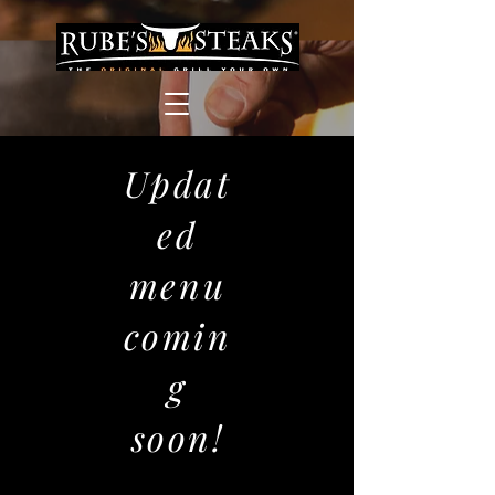
Updat
ed
menu
comin
g
soon!